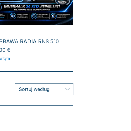
Podgląd
PRAWA RADIA RNS 510
na
00 €
w tym
Sortuj według