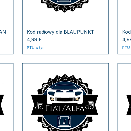
MAN
Kod radiowy dla BLAUPUNKT
Kod
Cena
Cen
4,99 €
4,9
PTU w tym
PTU 