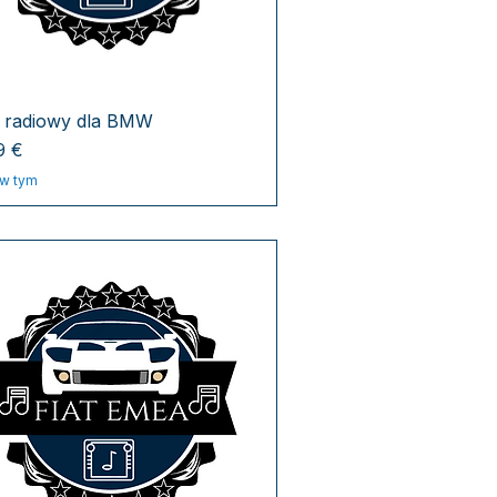
 radiowy dla BMW
a
9 €
w tym