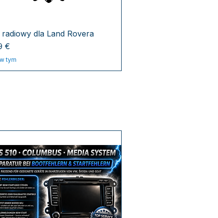
 radiowy dla Land Rovera
a
9 €
w tym