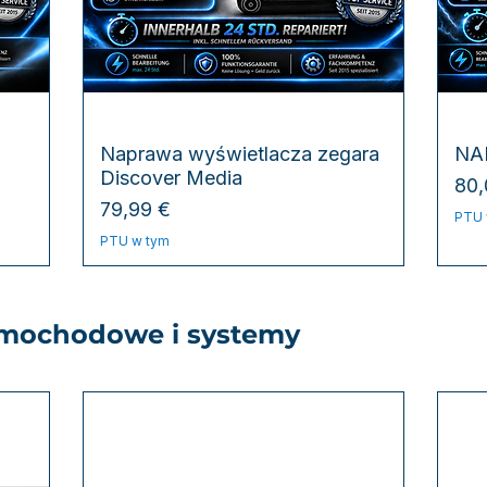
Podgląd
Naprawa wyświetlacza zegara
NA
Discover Media
Ce
80,
Cena
79,99 €
PTU 
PTU w tym
amochodowe i systemy