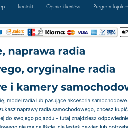
lep
kontakt
Opinie klientów
Program lojalno
, naprawa radia
go, oryginalne radia
e i kamery samochodo
ę, model radia lub pasujące akcesoria samochodowe. 
 szukasz naprawy radia samochodowego, chcesz kupi
 do swojego pojazdu – tutaj znajdziesz odpowiednie
wego nie ma na liście, nie jesteś pewien lub potrze