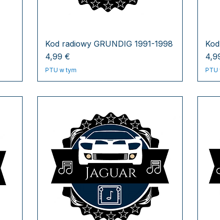
Kod radiowy GRUNDIG 1991-1998
Kod
Cena
Cen
4,99 €
4,9
PTU w tym
PTU 