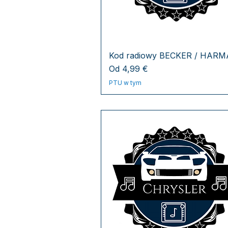
Kod radiowy BECKER / HAR
Cena rabatowa
Od
4,99 €
PTU w tym