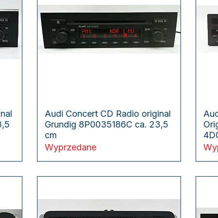
Podgląd
nal
Audi Concert CD Radio original
Aud
3,5
Grundig 8P0035186C ca. 23,5
Ori
cm
4D
Wyprzedane
Wy