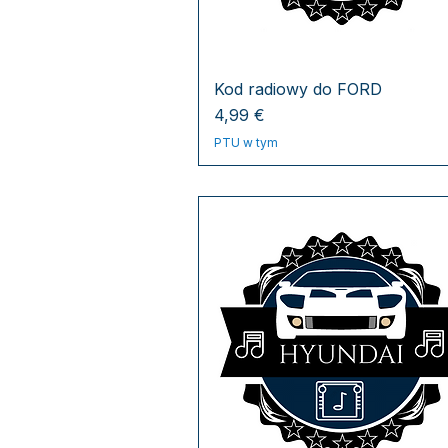
Kod radiowy do FORD
Cena
4,99 €
PTU w tym