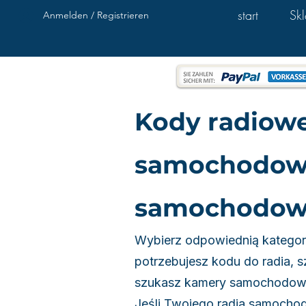
start
Sk
Anmelden / Registrieren
Kody radiowe
samochodowe
samochodow
Wybierz odpowiednią kategori
potrzebujesz kodu do radia,
szukasz kamery samochodowej
Jeśli Twojego radia samochodo