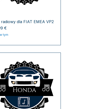
 radiowy dla FIAT EMEA VP2
a
99 €
w tym