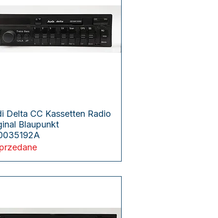
Podgląd
i Delta CC Kassetten Radio
ginal Blaupunkt
0035192A
przedane