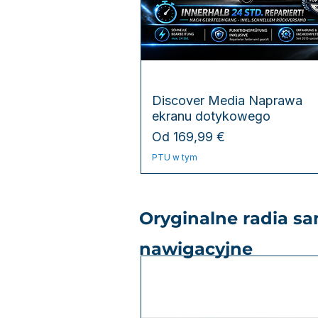
Podgląd
Discover Media Naprawa
ekranu dotykowego
Cena rabatowa
Od
169,99 €
PTU w tym
Oryginalne radia s
nawigacyjne