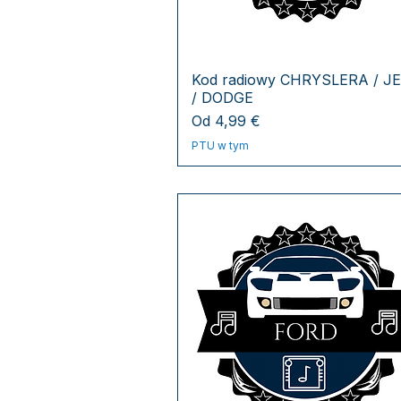
Kod radiowy CHRYSLERA / J
/ DODGE
Cena rabatowa
Od
4,99 €
PTU w tym