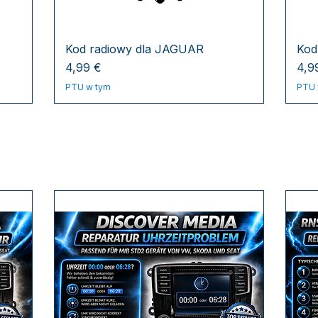
Kod radiowy dla JAGUAR
Kod
Cena
Cen
4,99 €
4,9
PTU w tym
PTU 