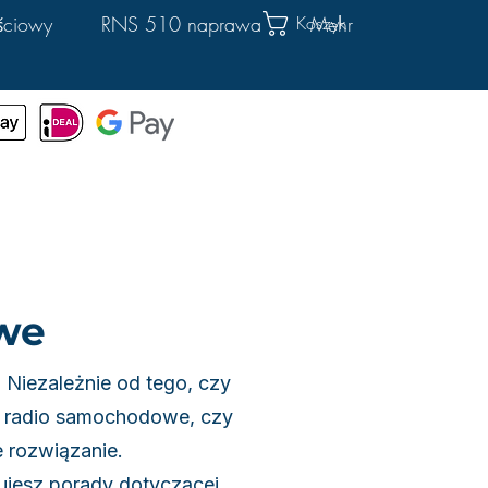
Koszyk
ściowy
RNS 510 naprawa
Mehr
we
Niezależnie od tego, czy
ć radio samochodowe, czy
 rozwiązanie.
bujesz porady dotyczącej