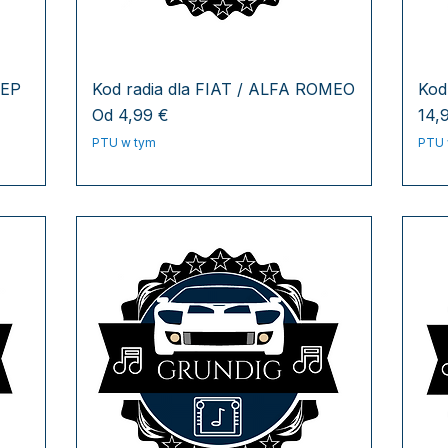
EEP
Kod radia dla FIAT / ALFA ROMEO
Kod
Cena rabatowa
Cen
Od
4,99 €
14,
PTU w tym
PTU 