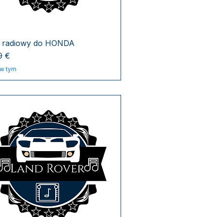
 radiowy do HONDA
a
9 €
w tym