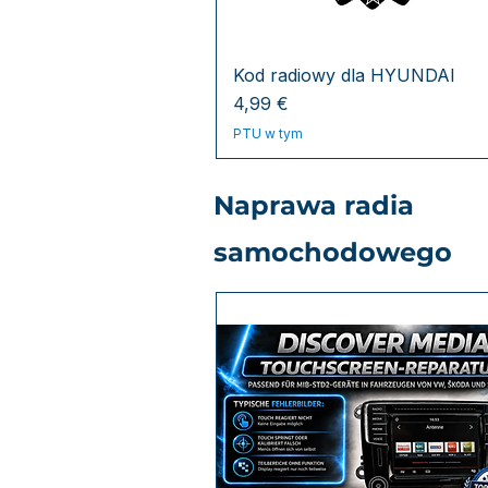
Kod radiowy dla HYUNDAI
Cena
4,99 €
PTU w tym
Naprawa radia
samochodowego