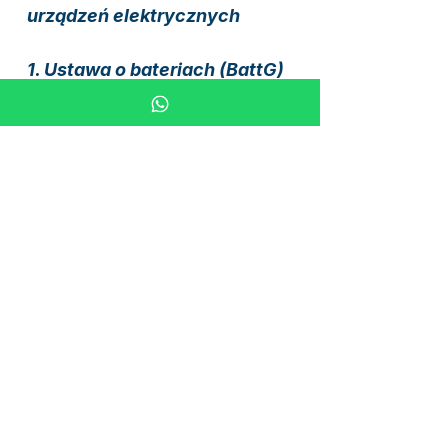
urządzeń elektrycznych
1. Ustawa o bateriach (BattG)
Jesteś prawnie zobowiązany
do zwrotu zużytych baterii.
Zużyte baterie możesz
zwrócić bezpłatnie w naszym
punkcie (Brüder-Grimm-Str.
23, 63584 Gründau).
Symbol przekreślonego kosza
na śmieci oznacza, że baterii
nie należy wyrzucać do
odpadów domowych.
Oznaczenia chemiczne:
Pb = Ołów | Cd = Kadm | Hg =
Rtęć