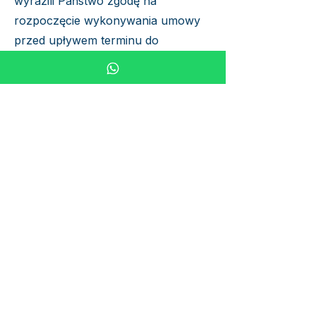
wyrazili Państwo zgodę na
rozpoczęcie wykonywania umowy
przed upływem terminu do
odstąpienia od umowy i potwierdzili
Państwo, że są świadomi, iż poprzez
wyrażenie zgody z chwilą
rozpoczęcia wykonywania umowy
tracą Państwo prawo do odstąpienia
od umowy.
2. Przedwczesne wygaśnięcie w
przypadku usług (naprawy): Prawo
odstąpienia od umowy wygasa
przedwcześnie, jeżeli wykonaliśmy
w pełni usługę, a wykonanie usługi
rozpoczęło się dopiero po