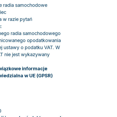
ne radia samochodowe
iec
a w razie pytań
:
nego radia samochodowego
żnicowanego opodatkowania
iej ustawy o podatku VAT. W
T nie jest wykazywany
wiązkowe informacje
wiedzialna w UE (GPSR)
0