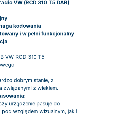
 radio VW (RCD 310 T5 DAB)
jny
wymaga kodowania
towany i w pełni funkcjonalny
cja
AB VW RCD 310 T5
iowego
rdzo dobrym stanie, z
ia związanymi z wiekiem.
asowania:
zy urządzenie pasuje do
 pod względem wizualnym, jak i