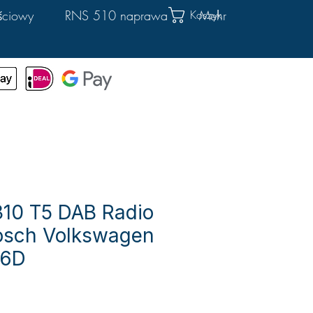
Koszyk
ściowy
RNS 510 naprawa
Mehr
10 T5 DAB Radio
Bosch Volkswagen
86D
ena