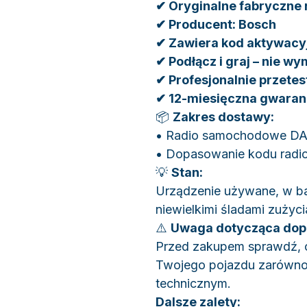
✔ Oryginalne fabryczne
✔ Producent: Bosch
✔ Zawiera kod aktywacy
✔ Podłącz i graj – nie 
✔ Profesjonalnie przetes
✔ 12-miesięczna gwaran
📦
Zakres dostawy:
• Radio samochodowe D
• Dopasowanie kodu rad
💡
Stan:
Urządzenie używane, w ba
niewielkimi śladami zużyc
⚠️
Uwaga dotycząca dop
Przed zakupem sprawdź, c
Twojego pojazdu zarówno
technicznym.
Dalsze zalety: