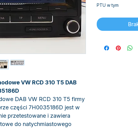
PTU w tym
Bra
chodowe VW RCD 310 T5 DAB
035186D
odowe DAB VW RCD 310 T5 firmy
erze części 7H0035186D jest w
nie przetestowane i zawiera
gotowe do natychmiastowego