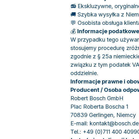
📻 Ekskluzywne, oryginal
🚚 Szybka wysyłka z Niem
💬 Osobista obsługa klient
💰
Informacje podatkowe
W przypadku tego używa
stosujemy procedurę zró
zgodnie z § 25a niemieck
związku z tym podatek VA
oddzielnie.
Informacje prawne i obo
Producent / Osoba odpo
Robert Bosch GmbH
Plac Roberta Boscha 1
70839 Gerlingen, Niemcy
E-mail: kontakt@bosch.de
Tel.: +49 (0)711 400 4099