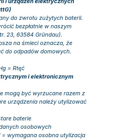
erii i urządzeń elektrycznych
attG)
ny do zwrotu zużytych baterii.
wrócić bezpłatnie w naszym
r. 23, 63584 Gründau).
osza na śmieci oznacza, że
ucać do odpadów domowych.
Hg = Rtęć
ktrycznym i elektronicznym
nie mogą być wyrzucane razem z
e urządzenia należy utylizować
stare baterie
 danych osobowych
i = wymagana osobna utylizacja