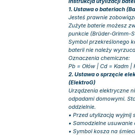
Instrukcja utylizacji bat
1. Ustawa o bateriach (B
Jesteś prawnie zobowiąza
Zużyte baterie możesz z
punkcie (Brüder-Grimm-St
Symbol przekreślonego k
baterii nie należy wyrz
Oznaczenia chemiczne:
Pb = Ołów | Cd = Kadm | 
2. Ustawa o sprzęcie ele
(ElektroG)
Urządzenia elektryczne 
odpadami domowymi. Star
oddzielnie.
• Przed utylizacją wyjmij 
• Samodzielne usuwanie
• Symbol kosza na śmiec