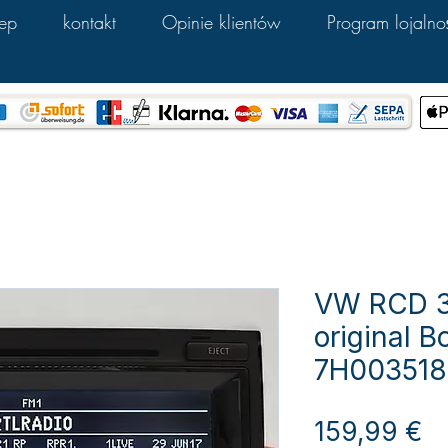
lep
kontakt
Opinie klientów
Program lojalno
VW RCD 3
original 
7H00351
C
159,99 €